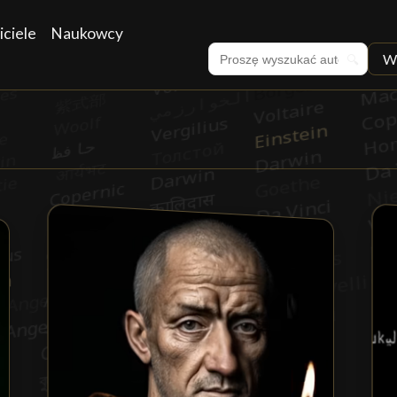
iciele
Naukowcy
W
🔍