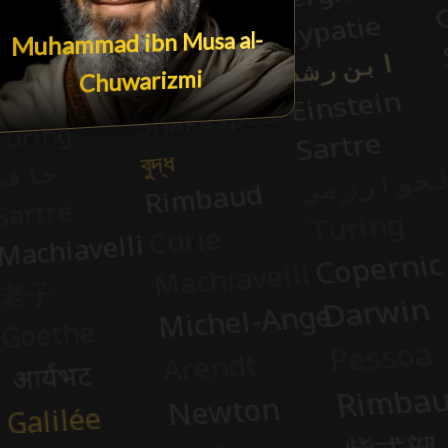
Muhammad ibn Musa al-
Chuwarizmi