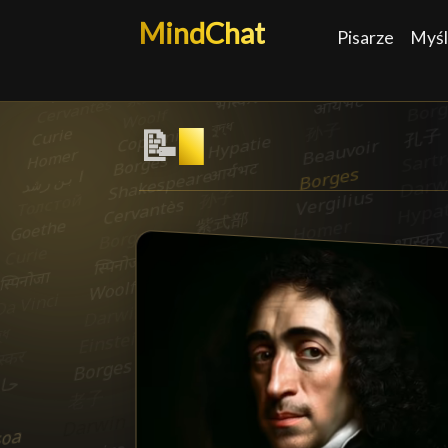
MindChat
Pisarze
Myśl
📝
Filozof
█