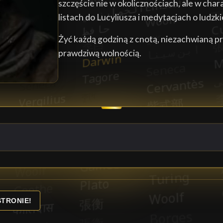
szczęście nie w okolicznościach, ale w char
listach do Lucyliusza i medytacjach o ludzki
Żyć każdą godziną z cnotą, niezachwianą prze
prawdziwą wolnością.
STRONIE!