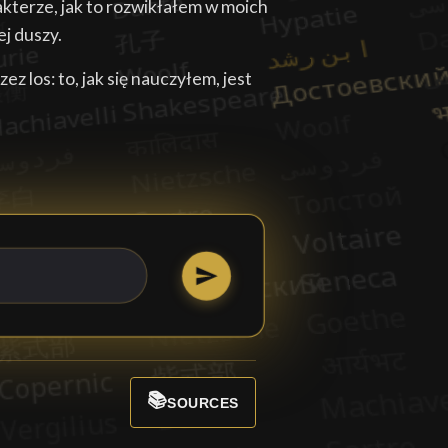
akterze, jak to rozwikłałem w moich
ej duszy.
z los: to, jak się nauczyłem, jest
📚
SOURCES