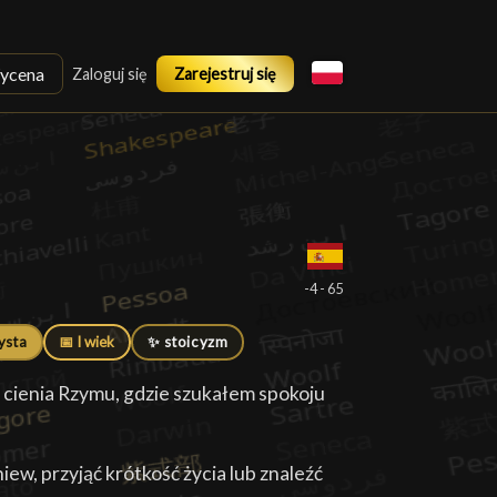
ycena
Zaloguj się
Zarejestruj się
█
-4 - 65
ysta
📅 I wiek
✨ stoicyzm
 cienia Rzymu, gdzie szukałem spokoju
ew, przyjąć krótkość życia lub znaleźć