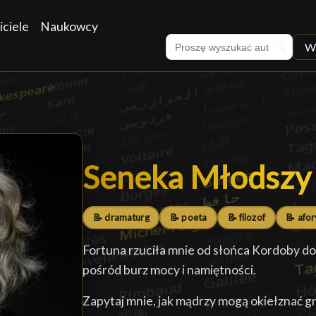
iciele
Naukowcy
W
🔍
Seneka Młodszy
Seneka Młodszy
📝 dramaturg
📝 poeta
📝 filozof
📝 afor
Fortuna rzuciła mnie od słońca Kordoby do
pośród burz mocy i namiętności.
Zapytaj mnie, jak mądrzy mogą okiełznać gni