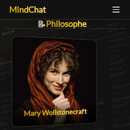
MindChat
Philosophe
Philosophe
█
📝
Mary Wollstonecraft