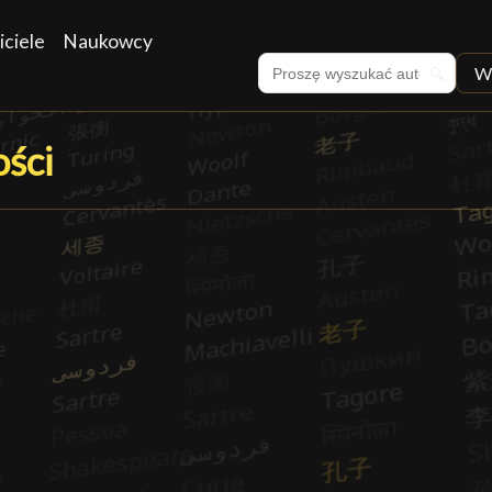
iciele
Naukowcy
W
🔍
ści
ości
█