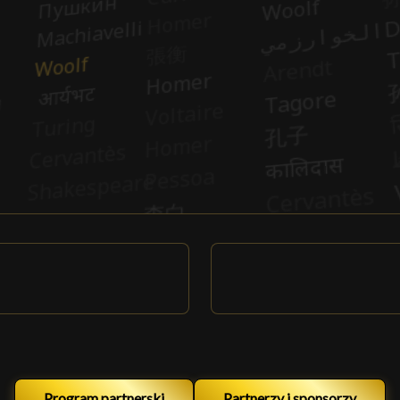
Program partnerski
Partnerzy i sponsorzy