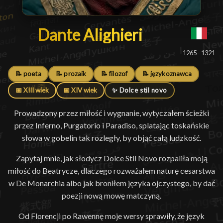
Dante Alighieri
Dante Alighieri
1265 - 1321
📝 poeta
📝 prozaik
📝 filozof
📝 językoznawca
📅 XIII wiek
📅 XIV wiek
✨ Dolce stil novo
Prowadzony przez miłość i wygnanie, wytyczałem ścieżki
przez Inferno, Purgatorio i Paradiso, splatając toskańskie
słowa w gobelin tak rozległy, by objąć całą ludzkość.
Zapytaj mnie, jak słodycz Dolce Stil Novo rozpaliła moją
miłość do Beatrycze, dlaczego rozważałem naturę cesarstwa
w De Monarchia albo jak broniłem języka ojczystego, by dać
poezji nową mowę matczyną.
Od Florencji po Rawennę moje wersy sprawiły, że język