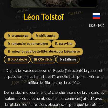
Léon Tolstoï
Léon Tolstoï
█
1828 - 1910
📝 dramaturge
📝 philosophe
📝 romancier ou romancière
📝 essayiste
📝 auteur ou autrice de littérature pour la jeunesse
📅 XIXᵉ siècle
📅 XXe siècle
✨ réalisme
Depuis les vastes steppes de Russie, j'ai raconté la guerre et
la paix, l'amour et la perte, et l'éternelle lutte pour la vérité au
milieu des illusions de la société.
Demandez-moi comment j'ai cherché le sens de la vie dans les
salons dorés et les humbles champs, comment j'ai lutté avec
la foi dans les confessions obscures, ou pourquoi je crois que