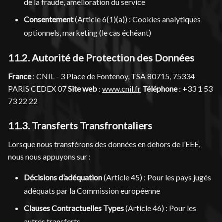
de la fraude, amélioration du service
Consentement
(Article 6(1)(a)) : Cookies analytiques
optionnels, marketing (le cas échéant)
11.2. Autorité de Protection des Données
France
: CNIL - 3 Place de Fontenoy, TSA 80715, 75334
PARIS CEDEX 07
Site web
:
www.cnil.fr
Téléphone
: +33 1 53
73 22 22
11.3. Transferts Transfrontaliers
Lorsque nous transférons des données en dehors de l’EEE,
nous nous appuyons sur :
Décisions d’adéquation
(Article 45) : Pour les pays jugés
adéquats par la Commission européenne
Clauses Contractuelles Types
(Article 46) : Pour les
autres transferts