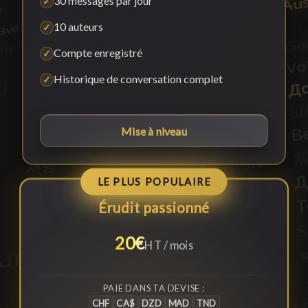
30 messages par jour
✓
10 auteurs
✓
Compte enregistré
✓
Historique de conversation complet
✓
Mise à niveau
LE PLUS POPULAIRE
Érudit passionné
20€
HT / mois
PAIE DANS TA DEVISE :
CHF
CA$
DZD
MAD
TND