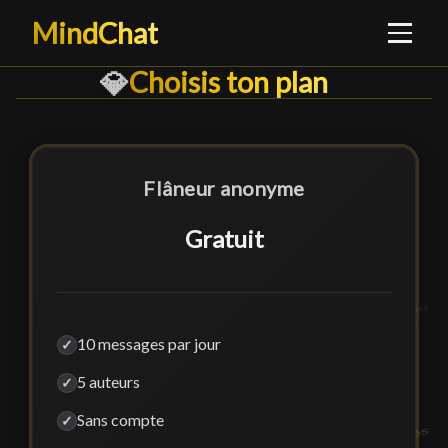
MindChat
Choisis ton plan
Choisis ton plan
█
💎
Flâneur anonyme
Gratuit
10 messages par jour
✓
5 auteurs
✓
Sans compte
✓