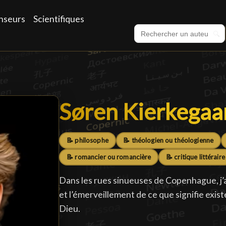
nseurs
Scientifiques
🔍
Søren Kierkegaa
Søren Kierkegaa
📝 philosophe
📝 théologien ou théologienne
📝 romancier ou romancière
📝 critique littéraire
Dans les rues sinueuses de Copenhague, j’a
et l’émerveillement de ce que signifie exis
Dieu.