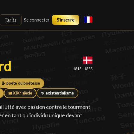
Tarifs
Se connecter
S'inscrire
rd
rd
█
1813 - 1855
📝 poète ou poétesse
📅 XIXᵉ siècle
✨ existentialisme
i lutté avec passion contre le tourment
ter en tant qu’individu unique devant