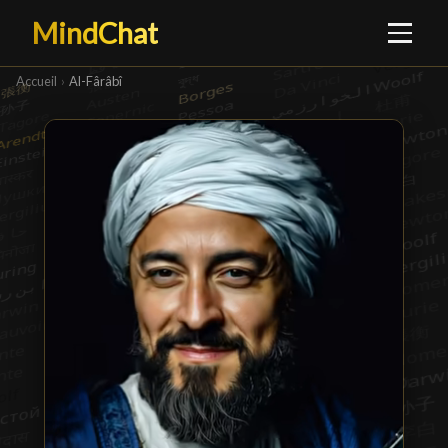
MindChat
Accueil
›
Al-Fârâbî