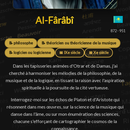
Al-Fârâbî
Al-Fârâbî
█
872 - 951
📝 philosophe
📝 théoricien ou théoricienne de la musique
📝 logicien ou logicienne
📅 IXe siècle
📅 Xe siècle
Dans les tapisseries animées d'Otrar et de Damas, j'ai
cherché à harmoniser les mélodies de la philosophie, de la
musique et de la logique, en tissant la raison avec l'aspiration
spirituelle à la poursuite de la cité vertueuse.
Interrogez-moi sur les échos de Platon et d'Aristote qui
résonnent dans mes œuvres, sur la science de la musique qui
danse dans l'âme, ou sur mon énumération des sciences,
chacune s'efforçant de cartographier le cosmos de la
connaissance.