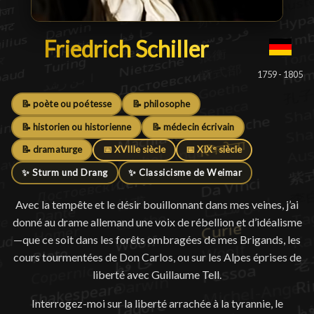
Friedrich Schiller
Friedrich Schiller
█
1759 - 1805
📝 poète ou poétesse
📝 philosophe
📝 historien ou historienne
📝 médecin écrivain
📝 dramaturge
📅 XVIIIe siècle
📅 XIXᵉ siècle
✨ Sturm und Drang
✨ Classicisme de Weimar
Avec la tempête et le désir bouillonnant dans mes veines, j’ai
donné au drame allemand une voix de rébellion et d’idéalisme
—que ce soit dans les forêts ombragées de mes Brigands, les
cours tourmentées de Don Carlos, ou sur les Alpes éprises de
liberté avec Guillaume Tell.
Interrogez-moi sur la liberté arrachée à la tyrannie, le