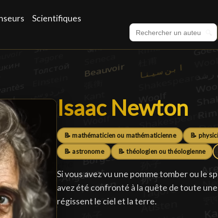
nseurs
Scientifiques
🔍
Isaac Newton
Isaac Newton
█
📝 mathématicien ou mathématicienne
📝 physic
📝 astronome
📝 théologien ou théologienne
Si vous avez vu une pomme tomber ou le spec
avez été confronté à la quête de toute une vi
régissent le ciel et la terre.