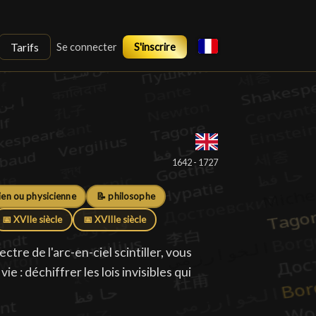
Tarifs
Se connecter
S'inscrire
1642 - 1727
ien ou physicienne
📝 philosophe
📅 XVIIe siècle
📅 XVIIIe siècle
tre de l'arc-en-ciel scintiller, vous
e : déchiffrer les lois invisibles qui