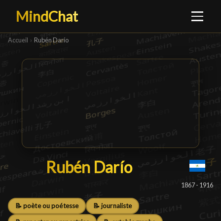
MindChat
Accueil
›
Rubén Darío
Rubén Darío
Rubén Darío
█
1867 - 1916
📝 poète ou poétesse
📝 journaliste