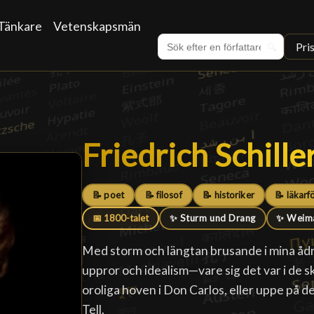
Tänkare
Vetenskapsmän
Pri
🔍
Friedrich Schille
Friedrich Schille
📝 poet
📝 filosof
📝 historiker
📝 läkarf
📅 1800-talet
✨ Sturm und Drang
✨ Weima
Med storm och längtan brusande i mina ådro
uppror och idealism—vare sig det var i de 
oroliga hoven i Don Carlos, eller uppe på 
Tell.