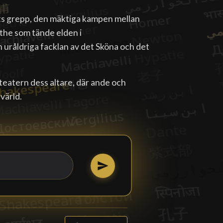
ets grepp, den mäktiga kampen mellan
the som tände elden i
uråldriga facklan av det Sköna och det
teatern dess altare, där ande och
 värld.