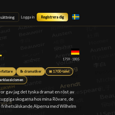
ssättning
Logga in
Registrera dig
r
r
█
1759 - 1805
örfattare
📝 dramatiker
📅 1700-talet
rklassicismen
r gav jag det tyska dramat en röst av
skuggiga skogarna hos mina Rövare, de
de frihetsälskande Alperna med Wilhelm