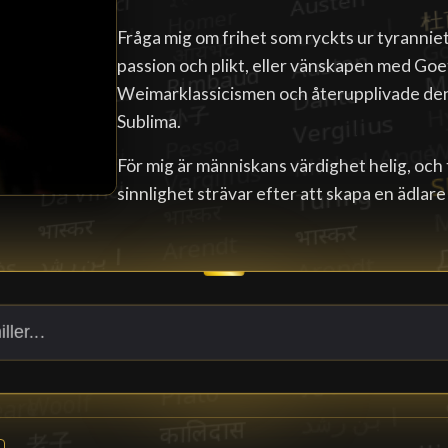
Fråga mig om frihet som ryckts ur tyranni
passion och plikt, eller vänskapen med Goe
Weimarklassicismen och återupplivade den 
Subli­ma.
För mig är människans värdighet helig, och 
sinnlighet strävar efter att skapa en ädlare