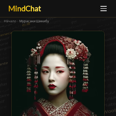
MindChat
Начало
›
Мурасаки Шикибу