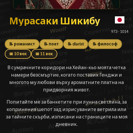
Мурасаки Шикибу
Мурасаки Шикибу
█
973 - 1014
📝 романист
📝 поет
📝 diarist
📝 философ
📅 10 век
📅 11 век
В сумрачните коридори на Хейан-кьо моята четка
намери безсмъртие, когато поставих Генджи и
многото му любови върху ароматните платна на
придворния живот.
Попитайте ме за банкетите при лунна светлина, за
копринения шепот зад изрисуваните ветрила или
за тайните скърби, изписани на страниците на моя
дневник.