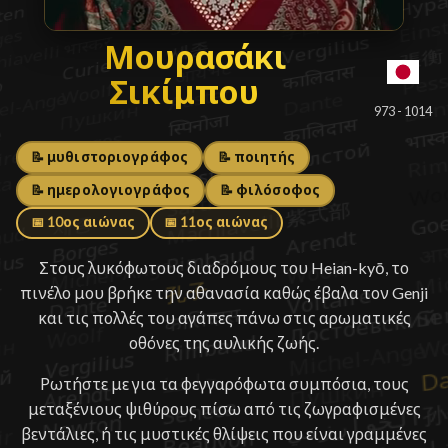
Μουρασάκι Σικίμπου
Μουρασάκι
Σικίμπου
█
973 - 1014
📝 μυθιστοριογράφος
📝 ποιητής
📝 ημερολογιογράφος
📝 φιλόσοφος
📅 10ος αιώνας
📅 11ος αιώνας
Στους λυκόφωτους διαδρόμους του Heian-kyō, το
πινέλο μου βρήκε την αθανασία καθώς έβαλα τον Genji
και τις πολλές του αγάπες πάνω στις αρωματικές
οθόνες της αυλικής ζωής.
Ρωτήστε με για τα φεγγαρόφωτα συμπόσια, τους
μεταξένιους ψιθύρους πίσω από τις ζωγραφισμένες
βεντάλιες, ή τις μυστικές θλίψεις που είναι γραμμένες