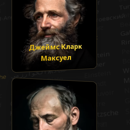
Джеймс Кларк
Максуел