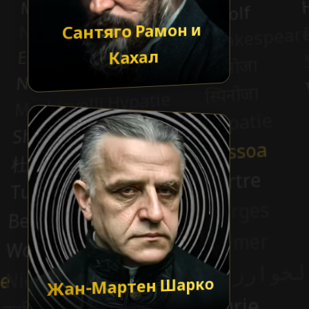
Сантяго Рамон и
Кахал
Жан-Мартен Шарко