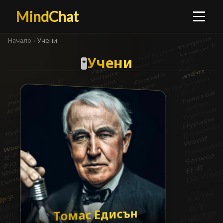
MindChat
Начало
›
Учени
Учени
Учени
█
🧪
Томас Едисън