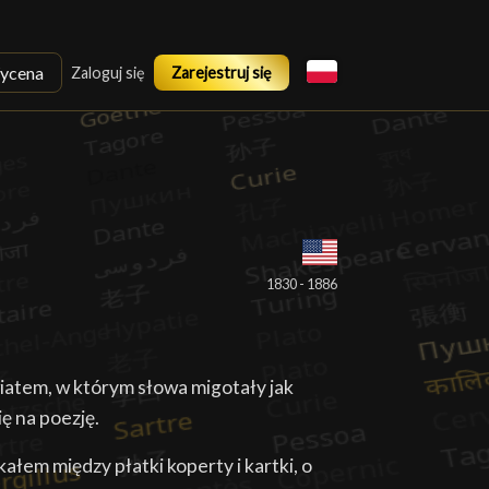
ycena
Zaloguj się
Zarejestruj się
█
1830 - 1886
atem, w którym słowa migotały jak
ię na poezję.
kałem między płatki koperty i kartki, o