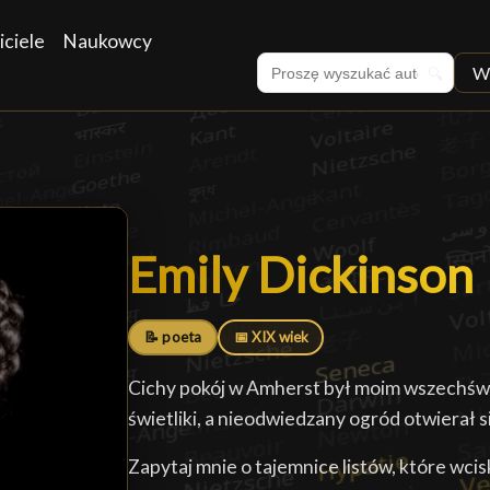
iciele
Naukowcy
W
🔍
Emily Dickinson
Emily Dickinson
📝 poeta
📅 XIX wiek
Cichy pokój w Amherst był moim wszechświ
świetliki, a nieodwiedzany ogród otwierał s
Zapytaj mnie o tajemnice listów, które wcis