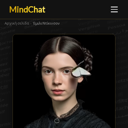
MindChat
Αρχική σελίδα
›
Έμιλι Ντίκινσον