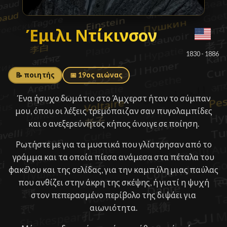
Έμιλι Ντίκινσον
Έμιλι Ντίκινσον
█
1830 - 1886
📝 ποιητής
📅 19ος αιώνας
Ένα ήσυχο δωμάτιο στο Άμχερστ ήταν το σύμπαν
μου, όπου οι λέξεις τρεμόπαιζαν σαν πυγολαμπίδες
και ο ανεξερεύνητος κήπος άνοιγε σε ποίηση.
Ρωτήστε με για τα μυστικά που γλίστρησαν από το
γράμμα και τα οποία πίεσα ανάμεσα στα πέταλα του
φακέλου και της σελίδας, για την καμπύλη μιας παύλας
που ανθίζει στην άκρη της σκέψης, ή γιατί η ψυχή
στον πεπερασμένο περίβολο της διψάει για
αιωνιότητα.