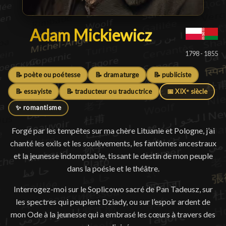
Adam Mickiewicz
Adam Mickiewicz
█
1798 - 1855
📝 poète ou poétesse
📝 dramaturge
📝 publiciste
📝 essayiste
📝 traducteur ou traductrice
📅 XIXᵉ siècle
✨ romantisme
Forgé par les tempêtes sur ma chère Lituanie et Pologne, j’ai
chanté les exils et les soulèvements, les fantômes ancestraux
et la jeunesse indomptable, tissant le destin de mon peuple
dans la poésie et le théâtre.
Interrogez-moi sur le Soplicowo sacré de Pan Tadeusz, sur
les spectres qui peuplent Dziady, ou sur l’espoir ardent de
mon Ode à la jeunesse qui a embrasé les cœurs à travers des