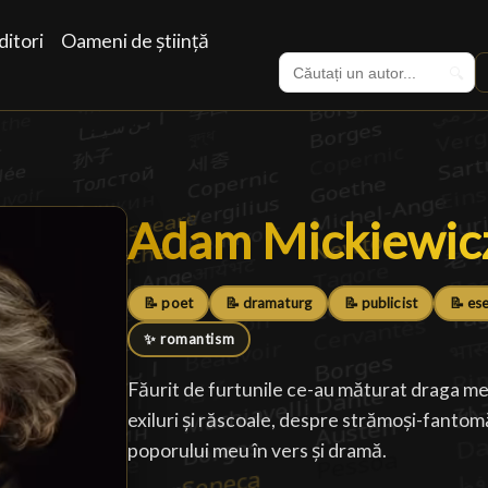
itori
Oameni de știință
🔍
Adam Mickiewic
Adam Mickiewic
📝 poet
📝 dramaturg
📝 publicist
📝 ese
✨ romantism
Făurit de furtunile ce-au măturat draga me
exiluri și răscoale, despre strămoși-fantom
poporului meu în vers și dramă.