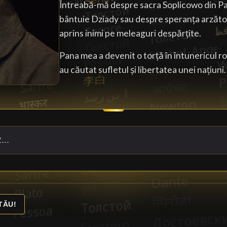
Întreabă-mă despre sacra Soplicowo din P
bântuie Dziady sau despre speranța arzăto
aprins inimi pe meleaguri despărțite.
Pana mea a devenit o torță în întunericul rom
au căutat sufletul și libertatea unei națiuni.
TĂU!