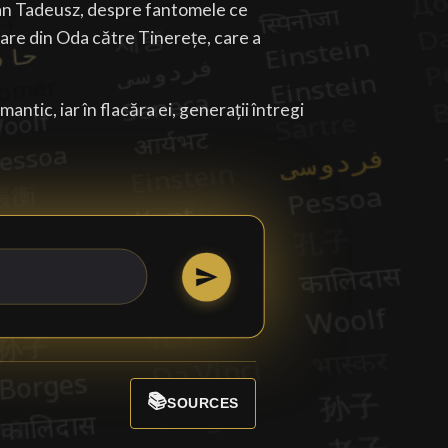
an Tadeusz, despre fantomele ce
are din Oda către Tinerețe, care a
antic, iar în flacăra ei, generații întregi
📚
SOURCES