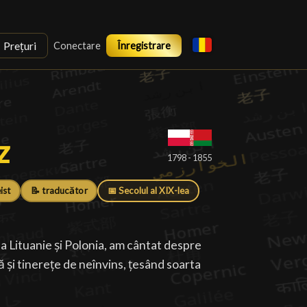
Prețuri
Conectare
Înregistrare
z
z
█
1798 - 1855
ist
📝 traducător
📅 Secolul al XIX-lea
a Lituanie și Polonia, am cântat despre
ă și tinerețe de neînvins, țesând soarta