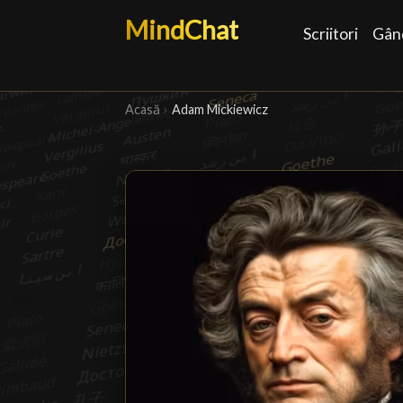
MindChat
Scriitori
Gând
Acasă
›
Adam Mickiewicz