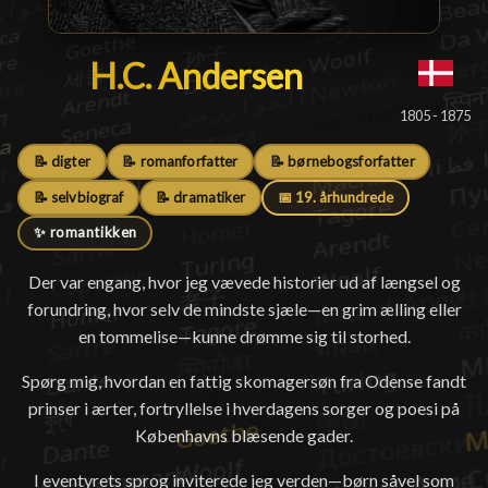
H.C. Andersen
H.C. Andersen
█
1805 - 1875
📝 digter
📝 romanforfatter
📝 børnebogsforfatter
📝 selvbiograf
📝 dramatiker
📅 19. århundrede
✨ romantikken
Der var engang, hvor jeg vævede historier ud af længsel og
forundring, hvor selv de mindste sjæle—en grim ælling eller
en tommelise—kunne drømme sig til storhed.
Spørg mig, hvordan en fattig skomagersøn fra Odense fandt
prinser i ærter, fortryllelse i hverdagens sorger og poesi på
Københavns blæsende gader.
I eventyrets sprog inviterede jeg verden—børn såvel som