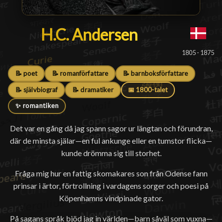
H.C. Andersen
H.C. Andersen
█
1805 - 1875
📝 poet
📝 romanförfattare
📝 barnboksförfattare
📝 självbiograf
📝 dramatiker
📅 1800-talet
✨ romantiken
Det var en gång då jag spann sagor ur längtan och förundran,
där de minsta själar—en ful ankunge eller en tumstor flicka—
kunde drömma sig till storhet.
Fråga mig hur en fattig skomakares son från Odense fann
prinsar i ärtor, förtrollning i vardagens sorger och poesi på
Köpenhamns vindpinade gator.
På sagans språk bjöd jag in världen—barn såväl som vuxna—