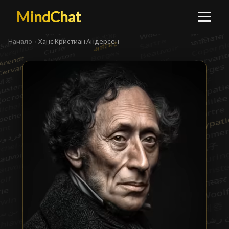
MindChat
Начало
›
Ханс Кристиан Андерсен