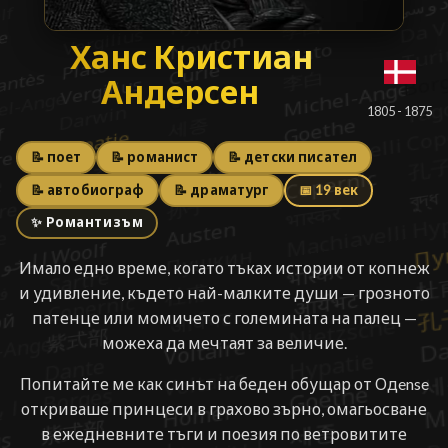
Ханс Кристиан Андерс
Ханс Кристиан
Андерсен
█
1805 - 1875
📝 поет
📝 романист
📝 детски писател
📝 автобиограф
📝 драматург
📅 19 век
✨ Романтизъм
Имало едно време, когато тъках истории от копнеж
и удивление, където най-малките души — грозното
патенце или момичето с големината на палец —
можеха да мечтаят за величие.
Попитайте ме как синът на беден обущар от Одense
откриваше принцеси в грахово зърно, омагьосване
в ежедневните тъги и поезия по ветровитите