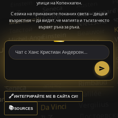
улици на Копенхаген.
С езика на приказките поканих света — деца и
възрастни — да видят, че магията и тъгата често
вървят ръка за ръка.
🔗
ИНТЕГРИРАЙТЕ МЕ В САЙТА СИ!
📚
SOURCES