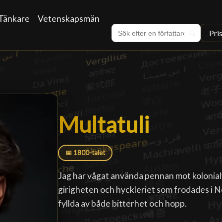
Tänkare
Vetenskapsmän
Pri
🔍
Multatuli
Multatuli
█
📅 1800-talet
Jag har vågat använda pennan mot kolonialv
girigheten och hyckleriet som frodades i 
fyllda av både bitterhet och hopp.