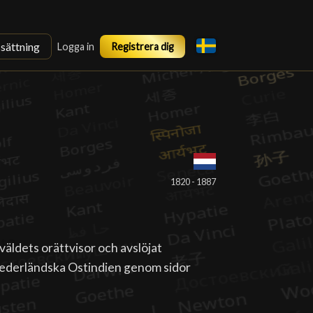
ssättning
Logga in
Registrera dig
1820 - 1887
äldets orättvisor och avslöjat
Nederländska Ostindien genom sidor