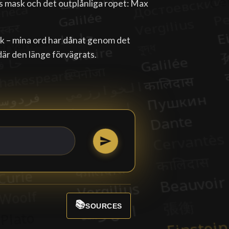
s mask och det outplånliga ropet: Max
råk – mina ord har dånat genom det
där den länge förvägrats.
📚
SOURCES