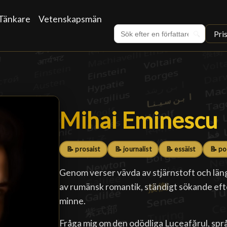
Tänkare
Vetenskapsmän
Pri
🔍
Mihai Eminescu
Mihai Eminescu
📝 prosaist
📝 journalist
📝 essäist
📝 po
Genom verser vävda av stjärnstoft och läng
av rumänsk romantik, ständigt sökande eft
minne.
Fråga mig om den odödliga Luceafărul, språk