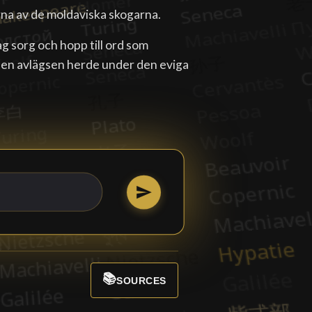
rna av de moldaviska skogarna.
jag sorg och hopp till ord som
ån en avlägsen herde under den eviga
📚
SOURCES