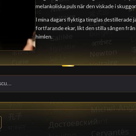
melankoliska puls när den viskade i skuggo
I mina dagars flyktiga timglas destillerade 
fortfarande ekar, likt den stilla sången fr
himlen.