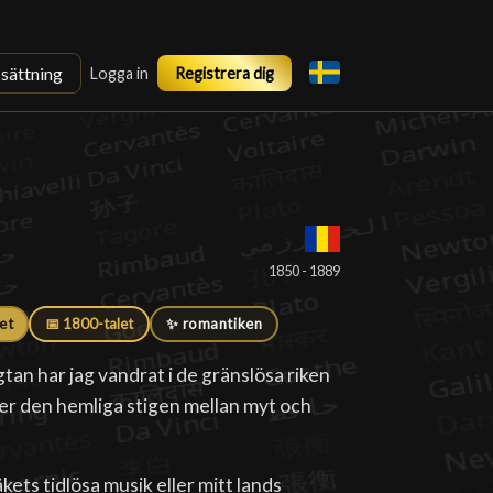
ssättning
Logga in
Registrera dig
█
1850 - 1889
et
📅 1800-talet
✨ romantiken
tan har jag vandrat i de gränslösa riken
er den hemliga stigen mellan myt och
ets tidlösa musik eller mitt lands