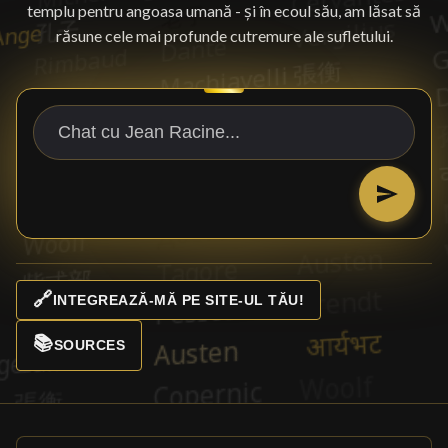
templu pentru angoasa umană - și în ecoul său, am lăsat să
răsune cele mai profunde cutremure ale sufletului.
🔗
INTEGREAZĂ-MĂ PE SITE-UL TĂU!
📚
SOURCES