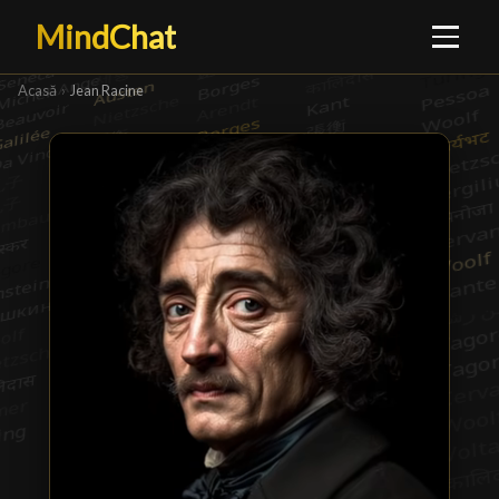
MindChat
Acasă
›
Jean Racine