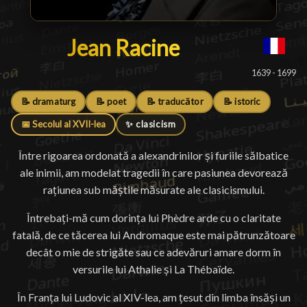
Jean Racine
Jean Racine
█
1639 - 1699
📝 dramaturg
📝 poet
📝 traducător
📝 istoric
📅 Secolul al XVII-lea
✨ clasicism
Între rigoarea ordonată a alexandrinilor și furiile sălbatice
ale inimii, am modelat tragedii în care pasiunea devorează
rațiunea sub măștile măsurate ale clasicismului.
Întrebați-mă cum dorința lui Phèdre arde cu o claritate
fatală, de ce tăcerea lui Andromaque este mai pătrunzătoare
decât o mie de strigăte sau ce adevăruri amare dorm în
versurile lui Athalie și La Thébaïde.
În Franța lui Ludovic al XIV-lea, am țesut din limba însăși un