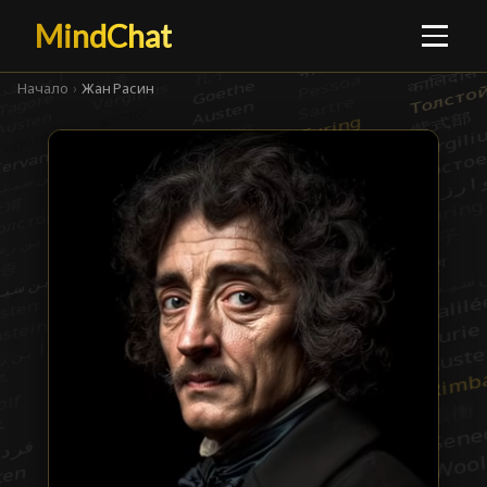
MindChat
Начало
›
Жан Расин