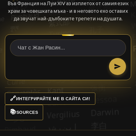
Във Франция на Луи XIV аз изплетох от самия език
храм за човешката мъка - и в неговото ехо оставих
да звучат най-дълбоките трепети на душата.
🔗
ИНТЕГРИРАЙТЕ МЕ В САЙТА СИ!
📚
SOURCES