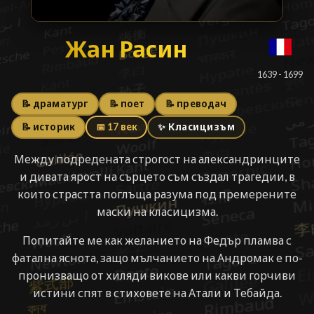
Жан Расин
Жан Расин
█
1639 - 1699
📝 драматург
📝 поет
📝 преводач
📝 историк
📅 17 век
✨ Класицизъм
Между подредената строгост на александринците
и дивата ярост на сърцето съм създал трагедии, в
които страстта поглъща разума под премерените
маски на класицизма.
Попитайте ме как желанието на Федър пламва с
фатална яснота, защо мълчанието на Андромак е по-
пронизващо от хиляди викове или какви горчиви
истини спят в стиховете на Атали и Тебайда.