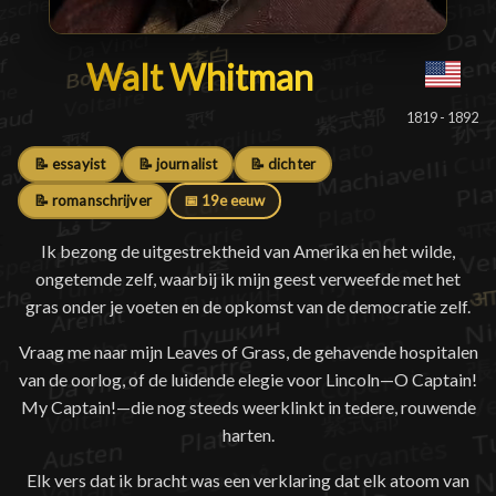
Walt Whitman
Walt Whitman
█
1819 - 1892
📝 essayist
📝 journalist
📝 dichter
📝 romanschrijver
📅 19e eeuw
Ik bezong de uitgestrektheid van Amerika en het wilde,
ongetemde zelf, waarbij ik mijn geest verweefde met het
gras onder je voeten en de opkomst van de democratie zelf.
Vraag me naar mijn Leaves of Grass, de gehavende hospitalen
van de oorlog, of de luidende elegie voor Lincoln—O Captain!
My Captain!—die nog steeds weerklinkt in tedere, rouwende
harten.
Elk vers dat ik bracht was een verklaring dat elk atoom van