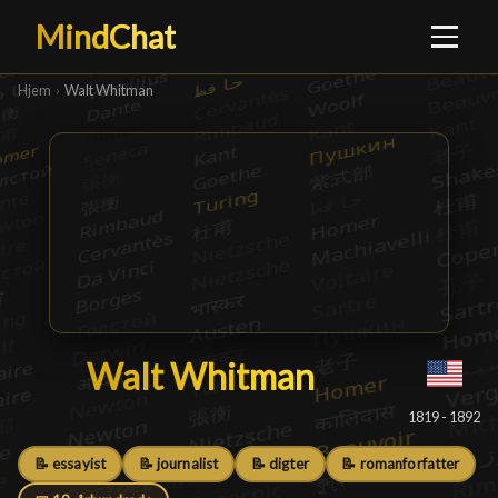
MindChat
Hjem
›
Walt Whitman
Walt Whitman
Walt Whitman
█
1819 - 1892
📝 essayist
📝 journalist
📝 digter
📝 romanforfatter