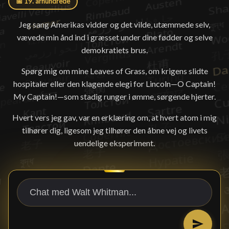
📅 19. århundrede
Jeg sang Amerikas vidder og det vilde, utæmmede selv,
vævede min ånd ind i græsset under dine fødder og selve
demokratiets brus.
Spørg mig om mine Leaves of Grass, om krigens slidte
hospitaler eller den klagende elegi for Lincoln—O Captain!
My Captain!—som stadig runger i ømme, sørgende hjerter.
Hvert vers jeg gav, var en erklæring om, at hvert atom i mig
tilhører dig, ligesom jeg tilhører den åbne vej og livets
uendelige eksperiment.