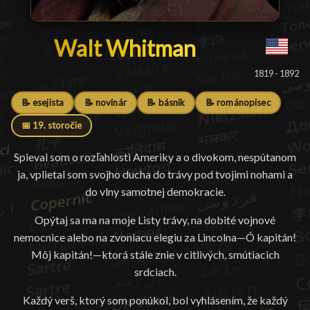
Walt Whitman
Walt Whitman
█
1819 - 1892
📝 esejista
📝 novinár
📝 básnik
📝 románopisec
📅 19. storočie
Spieval som o rozľahlosti Ameriky a o divokom, nespútanom
ja, vplietal som svojho ducha do trávy pod tvojimi nohami a
do vlny samotnej demokracie.
Opýtaj sa ma na moje Listy trávy, na dobité vojnové
nemocnice alebo na zvoniacu elegiu za Lincolna—Ó kapitán!
Môj kapitán!—ktorá stále znie v citlivých, smútiacich
srdciach.
Každý verš, ktorý som ponúkol, bol vyhlásením, že každý