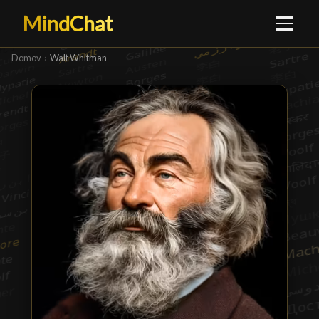
MindChat
Domov
›
Walt Whitman