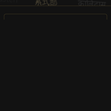
Sponzor
Sponzor
Affiliate program
Partneri a sponzori
Ludomatique.com
© 2026 All rights reserved
| Tvorba
automatizácie a chatbotov
|
|
|
O MindChat
Kontakt
Vyberte si svoj plán
Právne stránky