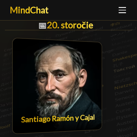
MindChat
20. storočie
20. storočie
█
📅
Santiago Ramón y Cajal