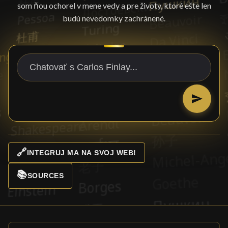
som ňou ochorel v mene vedy a pre životy, ktoré ešte len
budú nevedomky zachránené.
🔗
INTEGRUJ MA NA SVOJ WEB!
📚
SOURCES