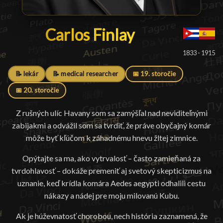
Carlos Finlay
Carlos Finlay
█
1833 - 1915
📝 lekár
📝 medical researcher
📅 19. storočie
📅 20. storočie
Z rušných ulíc Havany som sa zamýšľal nad neviditeľnými
zabijakmi a odvážil som sa tvrdiť, že práve obyčajný komár
môže byť kľúčom k záhadnému hnevu žltej zimnice.
Opýtajte sa ma, ako vytrvalosť – často zamieňaná za
tvrdohlavosť – dokáže premeniť aj svetový skepticizmus na
uznanie, keď krídla komára Aedes aegypti odhalili cestu
nákazy a nádej pre moju milovanú Kubu.
Ak je húževnatosť chorobou, nech história zaznamená, že