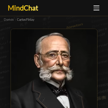
MindChat
Domov
›
Carlos Finlay