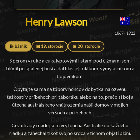
Henry Lawson
Henry Lawson
█
1867 - 1922
📝 básnik
📅 19. storočie
📅 20. storočie
S perom v ruke a eukalyptovými listami pod čižmami som
blúdil po spálenej buši a dal hlas jej tulákom, výmyselníkom a
bojovníkom.
Opýtajte sa ma na tábory honcov dobytka, na ozvenu
ťažkostí v príbehoch pri táboráku alebo na to, prečo si boj a
útecha austrálskeho vnútrozemia našli domov v mojich
veršoch a príbehoch.
Cez útrapy i nádej som vryl ducha Austrálie do každého
riadku a zanechal tlkot svojho srdca v tichom objatí plání.