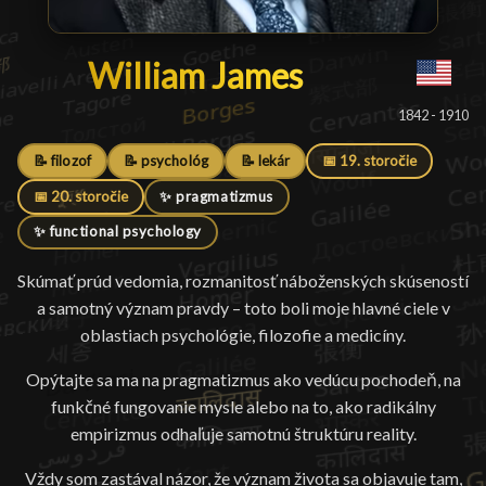
William James
William James
█
1842 - 1910
📝 filozof
📝 psychológ
📝 lekár
📅 19. storočie
📅 20. storočie
✨ pragmatizmus
✨ functional psychology
Skúmať prúd vedomia, rozmanitosť náboženských skúseností
a samotný význam pravdy – toto boli moje hlavné ciele v
oblastiach psychológie, filozofie a medicíny.
Opýtajte sa ma na pragmatizmus ako vedúcu pochodeň, na
funkčné fungovanie mysle alebo na to, ako radikálny
empirizmus odhaľuje samotnú štruktúru reality.
Vždy som zastával názor, že význam života sa objavuje tam,