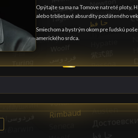
Opýtajte sa ma na Tomove natreté ploty, H
alebo trblietavé absurdity pozláteného vek
Smiechom a bystrým okom pre ľudskú poše
amerického srdca.