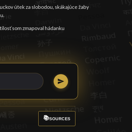
uckov útek za slobodou, skákajúce žaby
u.
tilosť som zmapoval hádanku
📚
SOURCES