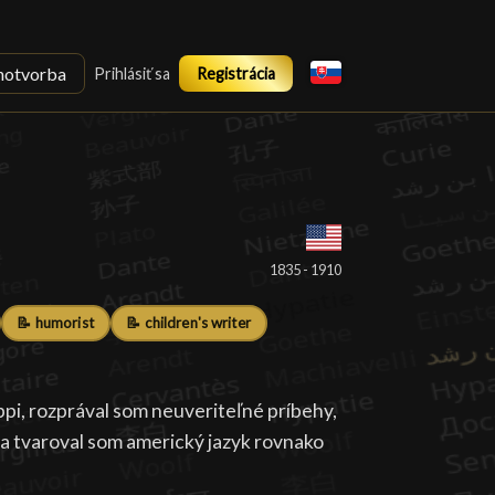
notvorba
Prihlásiť sa
Registrácia
1835 - 1910
📝 humorist
📝 children's writer
pi, rozprával som neuveriteľné príbehy,
y, a tvaroval som americký jazyk rovnako