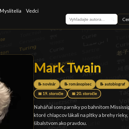
Myslitelia
Vedci
Ce
🔍
Mark Twain
Mark Twain
█
📝 novinár
📝 románopisec
📝 autobiograf
📅 19. storočie
📅 20. storočie
Naháňal som parníky po bahnitom Mississip
ktoré chlapcov lákali na pltky a brehy riek
šibalstvom ako pravdou.