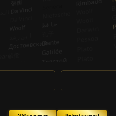
Affiliate program
Partneri a sponzori