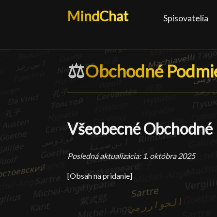
MindChat
Spisovatelia
⚖️
Obchodné Podmi
Obchodné Podmi
Všeobecné Obchodné 
Posledná aktualizácia: 1. októbra 2025
[Obsah na pridanie]