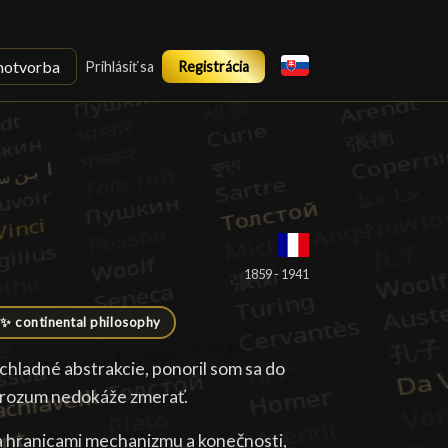
notvorba
Prihlásiť sa
Registrácia
1859 - 1941
✨ continental philosophy
chladné abstrakcie, ponoril som sa do
čo rozum nedokáže zmerať.
za hranicami mechanizmu a konečnosti,