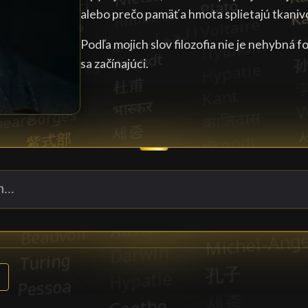
alebo prečo pamäť a hmota splietajú tkan
Podľa mojich slov filozofia nie je nehybná fo
sa začínajúci.