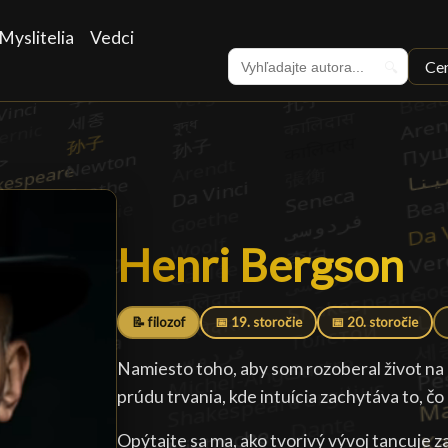
Myslitelia
Vedci
Ce
🔍
Henri Bergson
Henri Bergson
█
📝 filozof
📅 19. storočie
📅 20. storočie
Namiesto toho, aby som rozoberal život na 
prúdu trvania, kde intuícia zachytáva to, 
Opýtajte sa ma, ako tvorivý vývoj tancuje 