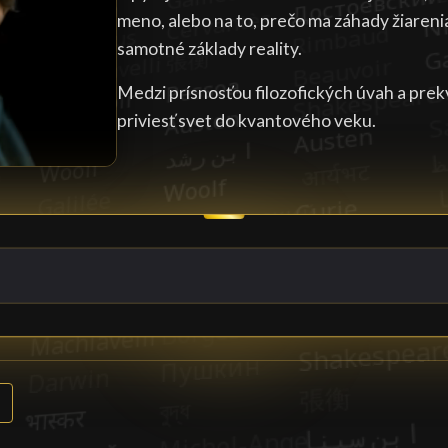
meno, alebo na to, prečo ma záhady žiarenia
samotné základy reality.
Medzi prísnosťou filozofických úvah a pr
priviesť svet do kvantového veku.