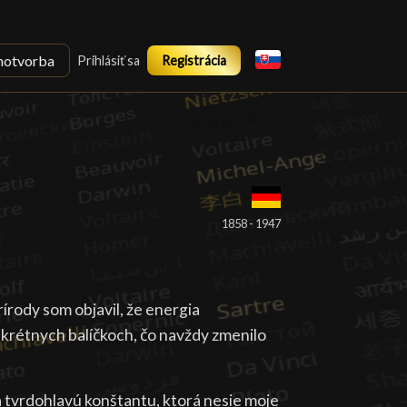
notvorba
Prihlásiť sa
Registrácia
1858 - 1947
írody som objavil, že energia
skrétnych balíčkoch, čo navždy zmenilo
a tvrdohlavú konštantu, ktorá nesie moje