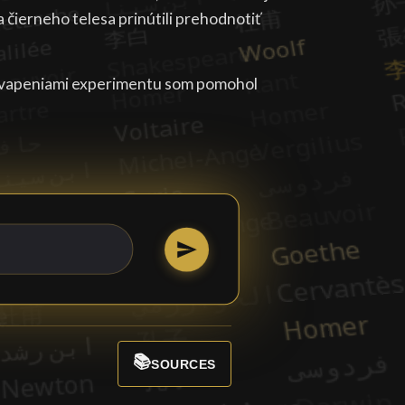
 čierneho telesa prinútili prehodnotiť
ekvapeniami experimentu som pomohol
📚
SOURCES