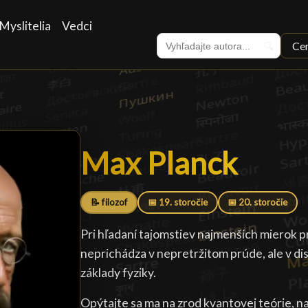
Myslitelia
Vedci
Ce
🔍
Max Planck
Max Planck
█
📝 filozof
📅 19. storočie
📅 20. storočie
Pri hľadaní tajomstiev najmenších mierok pr
neprichádza v nepretržitom prúde, ale v di
základy fyziky.
Opýtajte sa ma na zrod kvantovej teórie, n