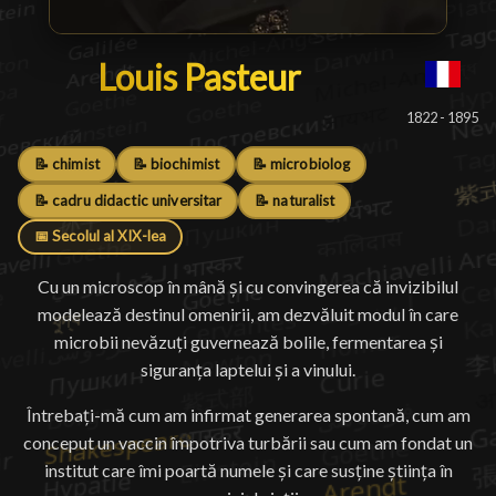
Louis Pasteur
Louis Pasteur
█
1822 - 1895
📝 chimist
📝 biochimist
📝 microbiolog
📝 cadru didactic universitar
📝 naturalist
📅 Secolul al XIX-lea
Cu un microscop în mână și cu convingerea că invizibilul
modelează destinul omenirii, am dezvăluit modul în care
microbii nevăzuți guvernează bolile, fermentarea și
siguranța laptelui și a vinului.
Întrebați-mă cum am infirmat generarea spontană, cum am
conceput un vaccin împotriva turbării sau cum am fondat un
institut care îmi poartă numele și care susține știința în