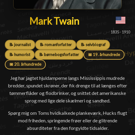
Mark Twain
Mark Twain
█
1835 - 1910
📝 journalist
📝 romanforfatter
📝 selvbiograf
📝 humorist
📝 børnebogsforfatter
📅 19. århundrede
📅 20. århundrede
Jeg har jagtet hjuldamperne langs Mississippis mudrede
bredder, spundet skrøner, der fik drenge til at længes efter
tømmerflåder og flodbrinker, og snittet det amerikanske
sprog med lige dele skælmeri og sandhed.
Spørg mig om Toms hvidkalkede plankeværk, Hucks flugt
mod friheden, springende frøer eller de glitrende
absurditeter fra den forgyldte tidsalder.