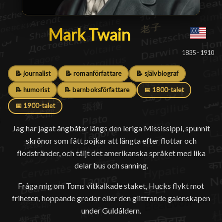
Mark Twain
Mark Twain
█
1835 - 1910
📝 journalist
📝 romanförfattare
📝 självbiograf
📝 humorist
📝 barnboksförfattare
📅 1800-talet
📅 1900-talet
Jag har jagat ångbåtar längs den leriga Mississippi, spunnit
skrönor som fått pojkar att längta efter flottar och
flodstränder, och täljt det amerikanska språket med lika
delar bus och sanning.
Fråga mig om Toms vitkalkade staket, Hucks flykt mot
friheten, hoppande grodor eller den glittrande galenskapen
under Guldåldern.