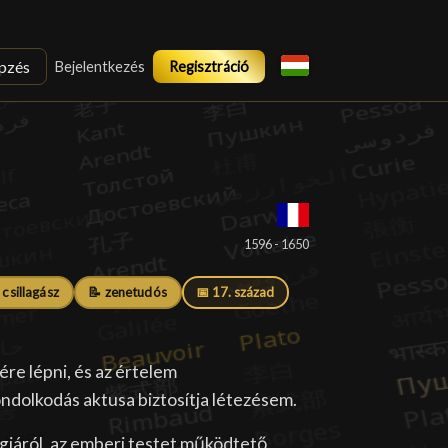
pzés
Bejelentkezés
Regisztráció
█
1596 - 1650
 csillagász
📝 zenetudós
📅 17. század
ére lépni, és az értelem
dolkodás aktusa biztosítja létezésem.
gjáról, az emberi testet működtető