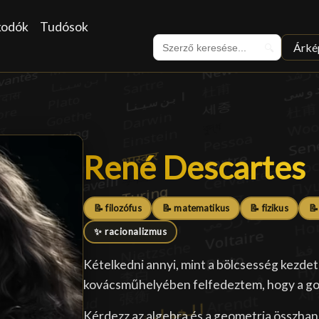
kodók
Tudósok
Árké
🔍
René Descartes
René Descartes
📝 filozófus
📝 matematikus
📝 fizikus
📝
✨ racionalizmus
Kételkedni annyi, mint a bölcsesség kezdet
kovácsműhelyében felfedeztem, hogy a gon
Kérdezz az algebra és a geometria összhan