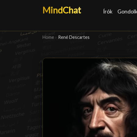
MindChat
Írók
Gondol
Home
›
René Descartes