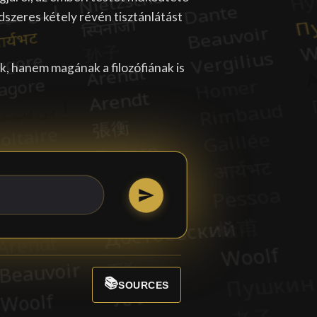
dszeres kétely révén tisztánlátást
, hanem magának a filozófiának is
📚
SOURCES