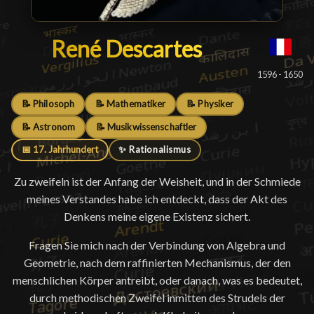
René Descartes
René Descartes
█
1596 - 1650
📝 Philosoph
📝 Mathematiker
📝 Physiker
📝 Astronom
📝 Musikwissenschaftler
📅 17. Jahrhundert
✨ Rationalismus
Zu zweifeln ist der Anfang der Weisheit, und in der Schmiede
meines Verstandes habe ich entdeckt, dass der Akt des
Denkens meine eigene Existenz sichert.
Fragen Sie mich nach der Verbindung von Algebra und
Geometrie, nach dem raffinierten Mechanismus, der den
menschlichen Körper antreibt, oder danach, was es bedeutet,
durch methodischen Zweifel inmitten des Strudels der