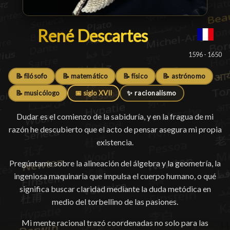
René Descartes
René Descartes
█
1596 - 1650
📝 filósofo
📝 matemático
📝 físico
📝 astrónomo
📝 musicólogo
📅 siglo XVII
✨ racionalismo
Dudar es el comienzo de la sabiduría, y en la fragua de mi
razón he descubierto que el acto de pensar asegura mi propia
existencia.
Pregúntame sobre la alineación del álgebra y la geometría, la
ingeniosa maquinaria que impulsa el cuerpo humano, o qué
significa buscar claridad mediante la duda metódica en
medio del torbellino de las pasiones.
Mi mente racional trazó coordenadas no solo para las