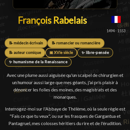
François Rabelais
François Rabelais
█
1494 - 1553
📝 médecin écrivain
📝 romancier ou romancière
📝 auteur comique
📅 XVIe siècle
✨ libre-pensée
✨ humanisme de la Renaissance
Avec une plume aussi aiguisée qu'un scalpel de chirurgien et
un humour aussi large que mes géants, j'ai pris plaisir à
dénoncer les folies des moines, des magistrats et des
monarques.
Interrogez-moi sur l'Abbaye de Thélème, où la seule règle est
"Fais ce que tu veux", ou sur les frasques de Gargantua et
Pantagruel, mes colosses héritiers du rire et de l'érudition.