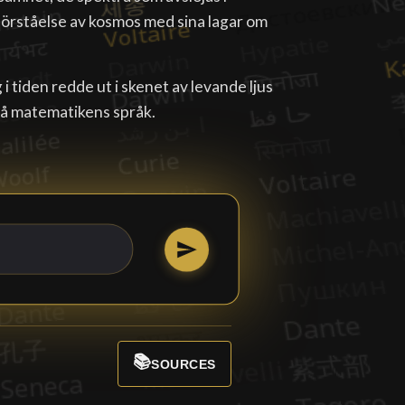
förståelse av kosmos med sina lagar om
i tiden redde ut i skenet av levande ljus
 på matematikens språk.
📚
SOURCES