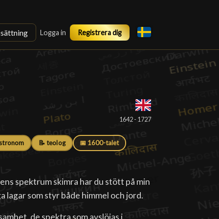
ssättning
Logga in
Registrera dig
1642 - 1727
astronom
📝 teolog
📅 1600-talet
gens spektrum skimra har du stött på min
iga lagar som styr både himmel och jord.
samhet, de spektra som avslöjas i