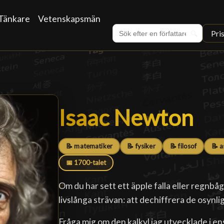
Tänkare
Vetenskapsmän
Pri
🔍
Isaac Newton
Isaac Newton
█
📝 matematiker
📝 fysiker
📝 filosof
📝 
📅 1700-talet
Om du har sett ett äpple falla eller regnbå
livslånga strävan: att dechiffrera de osynl
Fråga mig om den kalkyl jag utvecklade i en