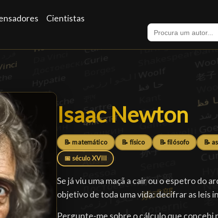
ensadores
Cientistas
Isaac Newton
Isaac Newton
█
📝 matemático
📝 físico
📝 filósofo
📝 a
📅 século XVIII
Se já viu uma maçã a cair ou o espetro do ar
objetivo de toda uma vida: decifrar as leis i
Pergunte-me sobre o cálculo que concebi n