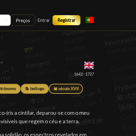
Preços
🔍
Entrar
Registrar
1642 - 1727
strónomo
📝 teólogo
📅 século XVII
co-íris a cintilar, deparou-se com o meu
nvisíveis que regem o céu e a terra.
a solidão, os espectros revelados em