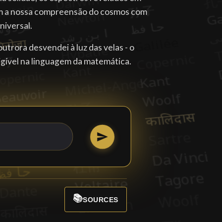
am a nossa compreensão do cosmos com
niversal.
trora desvendei à luz das velas - o
igível na linguagem da matemática.
📚
SOURCES