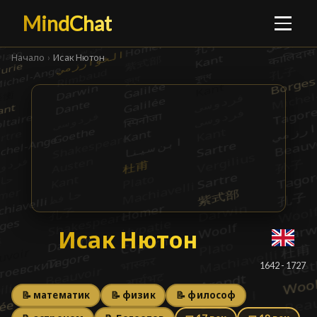
MindChat
Начало
›
Исак Нютон
Исак Нютон
Исак Нютон
█
1642 - 1727
📝 математик
📝 физик
📝 философ