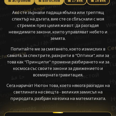
📝 астроном
📝 Богослов
📅 17 век
📅 18 век
Ако сте зърнали падаща ябълка или трептящ
спектър на дъгата, вие сте се сблъскали с моя
стремеж през целия живот: да разгадая
невидимите закони, които управляват небето и
земята.
Попитайте ме за смятането, което измислих в
самота, за спектрите, разкрити в "Оптики", или за
това как "Принципи" промени разбирането ни за
космоса със своите закони за движението и
всемирната гравитация.
Сега наричат Нютон това, което някога разгадах на
светлината на свещта - великия замисъл на
природата, разбран на езика на математиката.