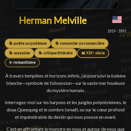
Herman Melville
Herman Melville
█
1819 - 1891
📝 poète ou poétesse
📝 romancier ou romancière
📝 essayiste
📝 critique littéraire
📅 XIXᵉ siècle
✨ romantisme
À travers tempêtes et horizons infinis, j’ai poursuivi la baleine
blanche—symbole de l’obsession—sur la vaste mer houleuse
du mystère humain.
Interrogez-moi sur les harpons et les jungles polynésiennes, le
doux Queequeg et le sombre Ismaël, ou sur le cœur profond
et impénétrable du destin qui nous pousse en avant.
C’est en affrontant le monstre en nous et autour de nous que